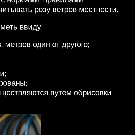
итывать розу ветров местности.
меть ввиду:
 метров один от другого;
и;
рованы;
уществляются путем обрисовки