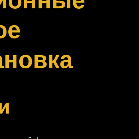
ое
ановка
и