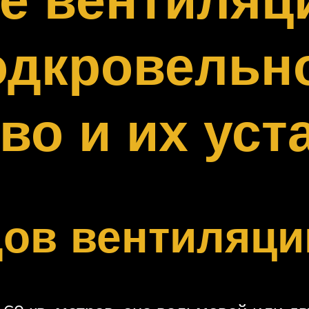
одкровельн
во и их уст
ов вентиляци