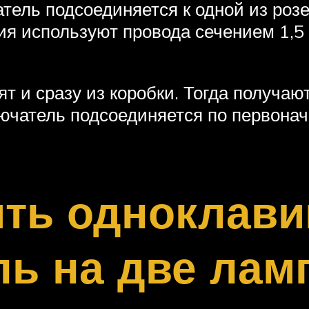
ель подсоединяется к одной из розе
ия используют провода сечением 1,5
т и сразу из коробки. Тогда получа
лючатель подсоединяется по первона
ить одноклав
ь на две лам