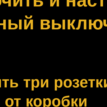
тный выклю
ть три розетк
от коробки