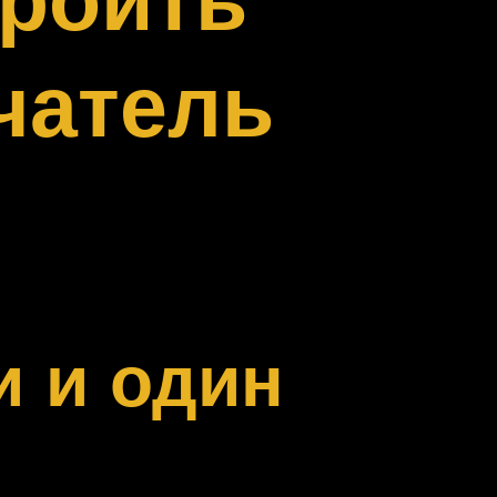
чатель
и и один