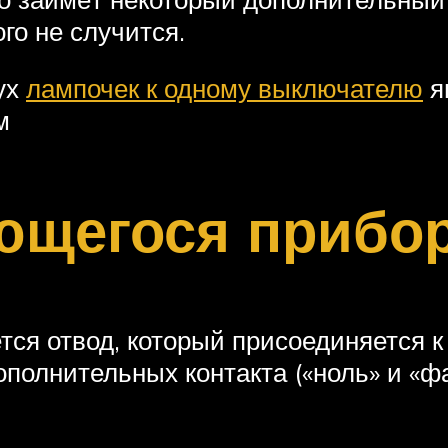
го не случится.
ух
лампочек к одному выключателю
я
м
ющегося прибо
я отвод, который присоединяется к 
полнительных контакта («ноль» и «фа