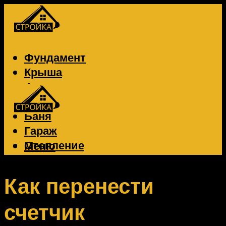
Фундамент
Крыша
Фасад
Забор
Баня
Гараж
Отопление
Меню
Вентиляция
Электрика
Как перенести
счетчик
Меню