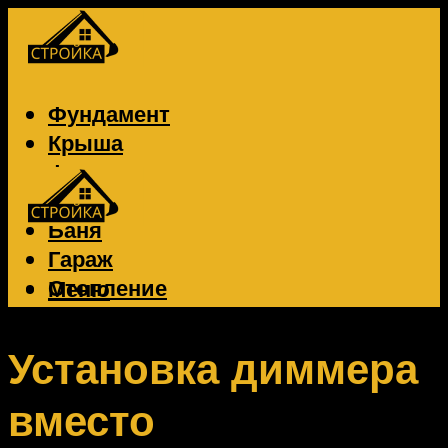
Фундамент
Крыша
Фасад
Забор
Баня
Гараж
Отопление
Меню
Вентиляция
Электрика
Установка диммера
вместо
Меню